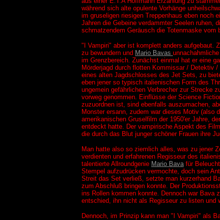
aus einer E.T.A Hoffmann Erzählung zu stammen
während sich alte opulente Vorhänge unheilschw
im gruseligen riesigen Treppenhaus eben noch e
Jahren die Gebeine verdammter Seelen ruhen, di
schmatzendem Geräusch die Totenmaske vom bl
"I Vampiri" aber ist komplett anders aufgebaut. 
zu bewundern und
Mario Bavas
unnachahmliche 
im Grenzbereich. Zunächst einmal hat er eine g
Mörderjagd durch flotten Kommissar / Detektiv /
eines alten Jagdschlosses des Jet Sets, zu biet
eben jener so typisch italienischen Form des Thr
ungemein gefährlichen Verbrecher zur Strecke zu b
vorweg genommen. Einflüsse der Science Fictio
zuzuordnen ist, sind ebenfalls auszumachen, abe
Monster ersann, zudem war dieses Motiv (also d
amerikanischen Gruselfilm der 1950'er Jahre, de
entdeckt hatte. Der vampirische Aspekt des Fil
die durch das Blut junger schöner Frauen ihre J
Man hatte also so ziemlich alles, was zu jener 
verdienten und erfahrenen Regisseur des italie
talentierte Allroundgenie
Mario Bava
für Beleucht
Stempel aufzudrücken vermochte, doch sein Antei
Streit das Set verließ, setzte man kurzerhand B
zum Abschluß bringen konnte. Der Produktionssta
ins Rollen kommen konnte. Dennoch war Bava zu
entschied, ihn nicht als Regisseur zu listen un
Dennoch, im Prinzip kann man "I Vampiri" als B