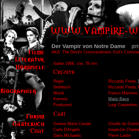
Der Vampir von Notre Dame
(OT:
AKA: The Devil's Commandment, Evil's Command
Italien 1956, s/w, 78 min
Regie
Riccardo Freda,
Drehbuch
Riccardo Freda, 
Musik
Franco Mannino
Kamera
Mario Bava
Produzent
Luigi Carpentieri
Gianna Maria Canale
Giselle du Grand
Carlo D'Angelo
Inspector Chanta
Dario Michaelis
Pierre Lantin