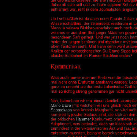
die Großtante Giselles, die alte Herzogin Marga
Jahre alt sein soll und zu ihrem eigenen Schutz i
entflammt war, reift in dem Journalisten langsam
Und schließlich ist da auch noch Cousin Julien, e
Wissenschaftlers, der seinerseits wiederum in L
Mann in seinem Blubberwaberlabor auch noch den
welches er aus dem Blut junger Mädchen gewinnt
besonderen Saft gefragt. Und wer jetzt noch imme
hinter der jungen schönen und irgendwie myster
alten Tantchen sieht. Und kann denn wohl außerd
Krallen der verbrecherischen Du Grand-Sippe bef
bleiche Schönheit im Pariser Bächlein enden?
Was auch immer man am Ende von der tatsächli
mal nicht ohne Ehrfurcht anerkannt werden: Legend
ganz zu unrecht als der erste italienische Gothi
mal so richtig streng genommen gar nicht unbedi
Nun, betrachten wir mal einen ziemlich exemplari
Mario Bava
(mit welchem wir uns gleich noch e
Schreckens
von Antonio Margheriti, so wird rec
komplett typische Gothics sind, die sich an den
der britischen
Hammer
Konkurrenz orientierten 
Adaptionen, was bedeutet, dass sie klassisch in
zumindest in der viktorianischen Ära und fast im
entstehen mussten, beinahe barock verschwender