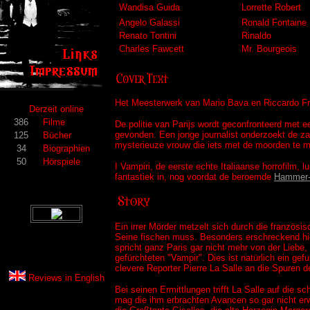
Wandisa Guida
Lorrette Robert
Angelo Galassi
Ronald Fontaine
Renato Tontini
Rinaldo
Charles Fawcett
Mr. Bourgeois
Het Meesterwerk van Mario Bava en Riccardo Fre
Derzeit online
386
Filme
De politie van Parijs wordt geconfronteerd met 
gevonden. Een jonge journalist onderzoekt de z
125
Bücher
mysterieuze vrouw die iets met de moorden te mak
34
Biographien
50
Hörspiele
I Vampiri, de eerste echte Italiaanse horrofilm, 
fantastiek in, nog voordat de beroemde
Hammer-
Ein irrer Mörder metzelt sich durch die französ
Seine fischen muss. Besonders erschreckend hier
spricht ganz Paris gar nicht mehr von der Lieb
gefürchteten "Vampir". Dies ist natürlich ein ge
clevere Reporter Pierre La Salle an die Spuren 
Reviews in
English
Bei seinen Ermittlungen trifft La Salle auf die 
mag die ihm erbrachten Avancen so gar nicht erwi