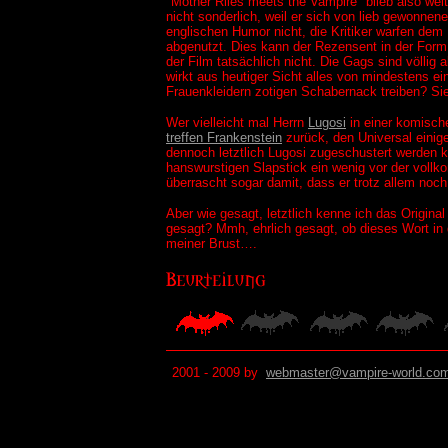
"Mother Riles meets the Vampire" blieb also wei
nicht sonderlich, weil er sich von lieb gewonne
englischen Humor nicht, die Kritiker warfen dem 
abgenutzt. Dies kann der Rezensent in der Form n
der Film tatsächlich nicht. Die Gags sind völlig
wirkt aus heutiger Sicht alles von mindestens ei
Frauenkleidern zotigen Schabernack treiben? Si
Wer vielleicht mal Herrn
Lugosi
in einer komische
treffen Frankenstein
zurück, den Universal einig
dennoch letztlich Lugosi zugeschustert werden k
hanswurstigen Slapstick ein wenig vor der voll
überrascht sogar damit, dass er trotz allem noch
Aber wie gesagt, letztlich kenne ich das Origina
gesagt? Mmh, ehrlich gesagt, ob dieses Wort in
meiner Brust….
2001 - 2009 by
webmaster@vampire-world.co