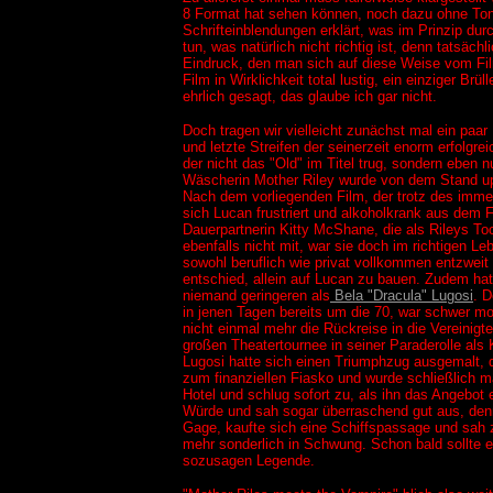
8 Format hat sehen können, noch dazu ohne Ton;
Schrifteinblendungen erklärt, was im Prinzip du
tun, was natürlich nicht richtig ist, denn tatsä
Eindruck, den man sich auf diese Weise vom Film 
Film in Wirklichkeit total lustig, ein einziger B
ehrlich gesagt, das glaube ich gar nicht.
Doch tragen wir vielleicht zunächst mal ein paa
und letzte Streifen der seinerzeit enorm erfolgre
der nicht das "Old" im Titel trug, sondern eben
Wäscherin Mother Riley wurde von dem Stand up C
Nach dem vorliegenden Film, der trotz des immen
sich Lucan frustriert und alkoholkrank aus dem 
Dauerpartnerin Kitty McShane, die als Rileys Toch
ebenfalls nicht mit, war sie doch im richtigen
sowohl beruflich wie privat vollkommen entzwei
entschied, allein auf Lucan zu bauen. Zudem hat
niemand geringeren als
Bela "Dracula" Lugosi
. D
in jenen Tagen bereits um die 70, war schwer mor
nicht einmal mehr die Rückreise in die Vereinigte
großen Theatertournee in seiner Paraderolle als
Lugosi hatte sich einen Triumphzug ausgemalt, d
zum finanziellen Fiasko und wurde schließlich m
Hotel und schlug sofort zu, als ihn das Angebot 
Würde und sah sogar überraschend gut aus, denno
Gage, kaufte sich eine Schiffspassage und sah z
mehr sonderlich in Schwung. Schon bald sollte 
sozusagen Legende.