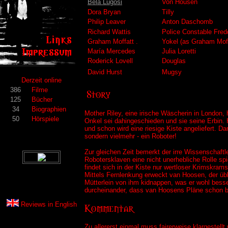
Bela Lugosi
Von Housen
Dora Bryan
Tilly
Philip Leaver
Anton Daschomb
Richard Wattis
Police Constable Fred
Graham Moffatt .
Yokel (as Graham Mof
María Mercedes
Julia Loretti
Roderick Lovell
Douglas
David Hurst
Mugsy
Derzeit online
386
Filme
125
Bücher
34
Biographien
Mother Riley, eine irische Wäscherin in London, h
50
Hörspiele
Onkel sei dahingeschieden und sie seine Erbin. 
und schon wird eine riesige Kiste angeliefert. D
sondern vielmehr - ein Roboter!
Zur gleichen Zeit bemerkt der irre Wissenschaft
Robotersklaven eine nicht unerhebliche Rolle spie
findet sich in der Kiste nur wertloser Krimskram
Mittels Fernlenkung erweckt van Hoosen, der üb
Mütterlein von ihm kidnappen, was er wohl besse
durcheinander, dass van Hoosens Pläne schon ba
Reviews in
English
Zu allererst einmal muss fairerweise klargestel