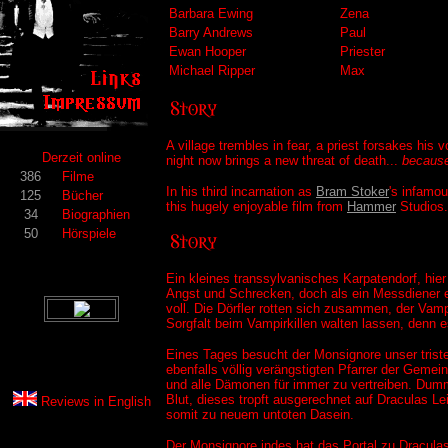
Barbara Ewing
Zena
Barry Andrews
Paul
Ewan Hooper
Priester
Michael Ripper
Max
A village trembles in fear, a priest forsakes his
Derzeit online
night now brings a new threat of death...
because
386
Filme
In his third incarnation as
Bram Stoker
's infamo
125
Bücher
this hugely enjoyable film from
Hammer
Studios.
34
Biographien
50
Hörspiele
Ein kleines transsylvanisches Karpatendorf, hier
Angst und Schrecken, doch als ein Messdiener ei
voll. Die Dörfler rotten sich zusammen, der Va
Sorgfalt beim Vampirkillen walten lassen, denn
Eines Tages besucht der Monsignore unser trist
ebenfalls völlig verängstigten Pfarrer der Ge
und alle Dämonen für immer zu vertreiben. Dumme
Blut, dieses tropft ausgerechnet auf Draculas L
Reviews in
English
somit zu neuem untoten Dasein.
Der Monsignore indes hat das Portal zu Draculas 