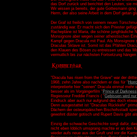
das Dorf zurück und berichtet den Leuten, sie mü
Wir wissen ja bereits, der gute Gottesmann ging
Herrn, der also seine Arbeit in dem Dorf getan g
Der Graf ist freilich von seinem neuen Türschmu
zuständig war. Er macht sich den Priester gefügi
Rachepläne ist Maria, die schöne jungfräuliche 
Monsignore aber wegen seiner atheistischen Eins
Kampf gegen Dracula mit Paul. Als Monsignore sei
Draculas Sklave ist. Somit ist das Pfählen Dracul
den Klauen des Bösen zu entreissen und das Mon
vermutlich bis zur nächsten Fortsetzung hängen 
:
"Dracula has risen from the Grave" war der dritte
1968, zehn Jahre also nachdem er das für "
Horro
interpretierte hier "seinen" Dracula einmal meh
besser als im Vorgängerfilm "
Prince of Darkness
Regiesseur Freddie Francis ( "
Gebissen wird nur
Eindruck aber auch nur aufgrund des doch etwa
Denn ausgestattet ist "Draculas Rückkehr" prima
Dächern der osteuropäischen Bischofsstadt spiele
gewohnt düster gotisch und Rupert Davis gibt al
Einzig die schwache Geschichte sorgt dafür, das
nicht eben löblich umsprang machte er an den K
wieder aufs neue aus der Gruft und vor die Kam